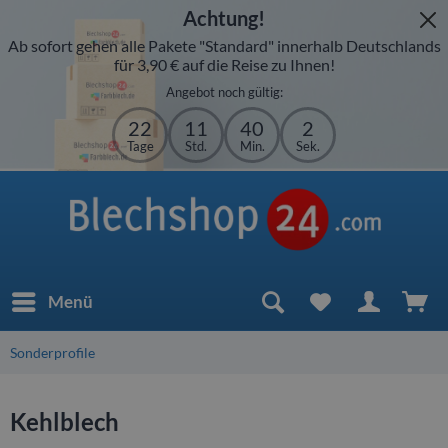
Achtung!
Ab sofort gehen alle Pakete "Standard" innerhalb Deutschlands
für 3,90 € auf die Reise zu Ihnen!
Angebot noch gültig:
22
11
40
2
Tage
Std.
Min.
Sek.
Menü
Sonderprofile
Kehlblech