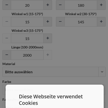
Winkel w1 (
15
-
175
°)
Winkel w2 (
30
-
175
°)
Winkel w3 (
15
-
175
°)
Länge (100-2000mm)
Material
Farbe
Diese Webseite verwendet
Farbauftrag
Cookies