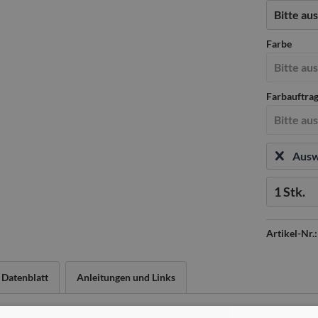
Farbe
Farbauftra
Ausw
Menge:
Artikel-Nr.:
Datenblatt
Anleitungen und Links