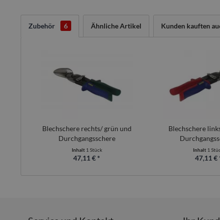
Zubehör
6
Ähnliche Artikel
Kunden kauften au
Blechschere rechts/ grün und
Blechschere link
Durchgangsschere
Durchgangss
Inhalt
1 Stück
Inhalt
1 Stü
47,11 € *
47,11 € 