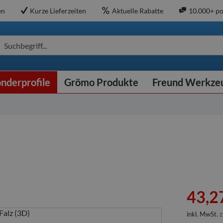
en
Kurze Lieferzeiten
Aktuelle Rabatte
10.000+ po
Suchbegriff...
nderprofile
Grömo Produkte
Freund Werkze
43,27
inkl. MwSt.
z