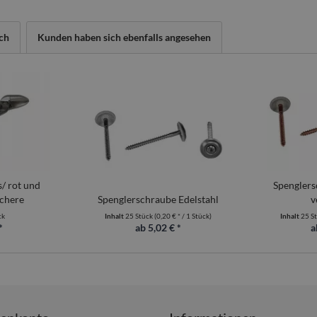
ch
Kunden haben sich ebenfalls angesehen
s/ rot und
Spenglers
chere
Spenglerschraube Edelstahl
v
ck
Inhalt
25 Stück
(0,20 € * / 1 Stück)
Inhalt
25 S
*
ab 5,02 € *
a