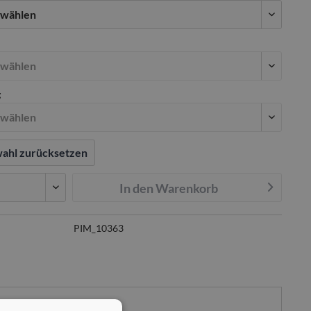
g
ahl zurücksetzen
In den
Warenkorb
PIM_10363