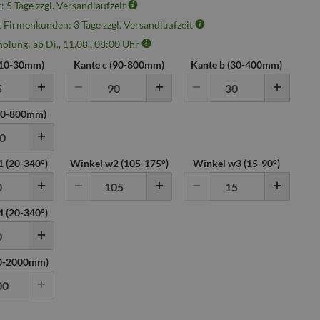
t: 5 Tage zzgl. Versandlaufzeit
t Firmenkunden: 3 Tage zzgl. Versandlaufzeit
olung: ab Di., 11.08., 08:00 Uhr
10
-
30
mm)
Kante c (
90
-
800
mm)
Kante b (
30
-
400
mm)
90
-
800
mm)
 (
20
-
340
°)
Winkel w2 (
105
-
175
°)
Winkel w3 (
15
-
90
°)
 (
20
-
340
°)
00-2000mm)