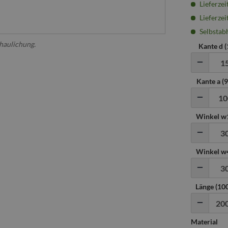
Lieferzei
Lieferzei
Selbstabh
chaulichung.
Kante d (
Kante a (
Winkel w1
Winkel w4
Länge (1
Material