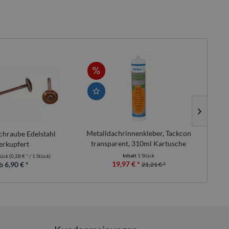
Metalldachrinnenkleber, Tackcon
Ta
chraube Edelstahl
transparent, 310ml Kartusche
H
erkupfert
Inhalt
1 Stück
tück
(0,28 € * / 1 Stück)
19,97 € *
b 6,90 € *
21,21 € *