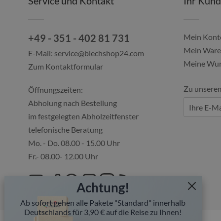
Service und Kontakt
Ihr Kun
+49 - 351 - 402 81 731
Mein Kont
Mein Ware
E-Mail:
service@blechshop24.com
Meine Wun
Zum Kontaktformular
Alles gut geklappt, immer über den...
Zu unsere
Ulf, 04.08.2026
Öffnungszeiten:
Abholung nach Bestellung
im festgelegten Abholzeitfenster
telefonische Beratung
Mo. - Do. 08.00 - 15.00 Uhr
Fr.- 08.00- 12.00 Uhr
Achtung!
Ab sofort gehen alle Pakete "Standard" innerhalb
Deutschlands für 3,90 € auf die Reise zu Ihnen!