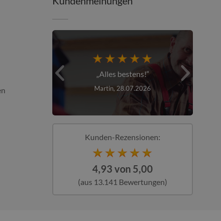
Kundenmeinungen
schnell
Alles bestens!
T
026
Martin, 28.07.2026
en
Kunden-Rezensionen:
4,93 von 5,00
(aus 13.141 Bewertungen)