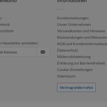
denkonto
Informationen
o
Kundenmeinungen
nkorb
Unser Unternehmen
schliste
Versandkosten und Hinweise
Schnelle Lieferung und die Ware war...
Zuverlässig und 
Rücksendungen und Retouren
m Newsletter anmelden:
Regina, 04.08.2026
Peter, 02.08.2
AGB und Kundeninformation
Datenschutz
Widerrufsbelehrung
Erklärung zur Barrierefreiheit
Cookie-Einstellungen
Impressum
Vertrag widerrufen