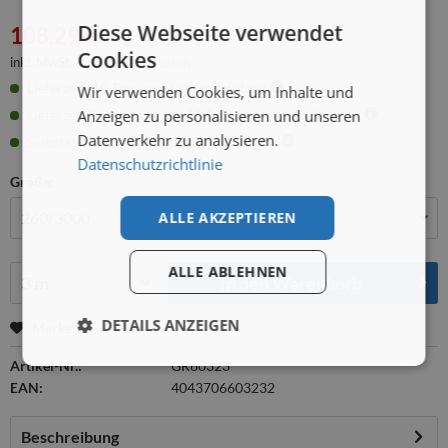
Diese Webseite verwendet
108,29 € *
Cookies
inkl. MwSt.
zzgl. Versandkosten
Lieferzeit: 10 Tage zzgl. Versandlaufzeit
Wir verwenden Cookies, um Inhalte und
Lieferzeit Firmenkunden: 10 Tage zzgl. Versandlaufzeit
Anzeigen zu personalisieren und unseren
Datenverkehr zu analysieren.
Selbstabholung: ab Di., 18.08., 08:00 Uhr
Datenschutzrichtlinie
Größe:
ALLE AKZEPTIEREN
Menge:
ALLE ABLEHNEN
In den
Warenkorb
DETAILS ANZEIGEN
Merken
Artikel-Nr.:
GR60323
EAN:
4043706603232
Beschreibung