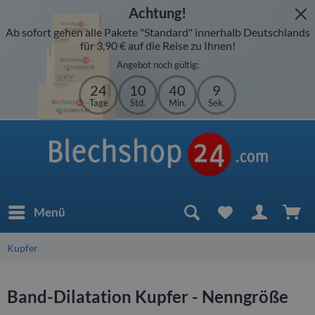
Achtung!
Ab sofort gehen alle Pakete "Standard" innerhalb Deutschlands
für 3,90 € auf die Reise zu Ihnen!
Angebot noch gültig:
24
10
40
9
Tage
Std.
Min.
Sek.
Menü
Kupfer
Band-Dilatation Kupfer - Nenngröße