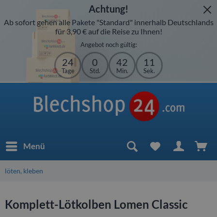
Achtung!
Ab sofort gehen alle Pakete "Standard" innerhalb Deutschlands
für 3,90 € auf die Reise zu Ihnen!
Angebot noch gültig:
24
0
42
10
Tage
Std.
Min.
Sek.
Menü
löten, kleben
Komplett-Lötkolben Lomen Classic