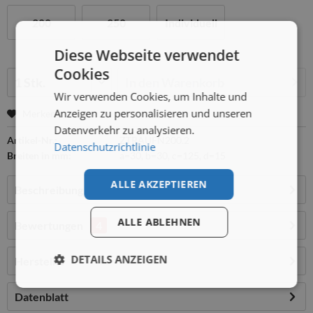
200
250
Individuell
Diese Webseite verwendet
Cookies
Menge:
In den
Warenkorb
Wir verwenden Cookies, um Inhalte und
Anzeigen zu personalisieren und unseren
Merken
Datenverkehr zu analysieren.
Artikel-Nr.:
ZTRAUFN200.2
Datenschutzrichtlinie
Breiten in mm:
a=30, b=30, c=125, d=15
ALLE AKZEPTIEREN
Beschreibung
ALLE ABLEHNEN
Bewertungen
4
DETAILS ANZEIGEN
Hersteller
Datenblatt