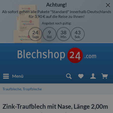
Achtung!
Ab sofort gehen alle Pakete "Standard" innerhalb Deutschlands
für 3,90 € auf die Reise zu Ihnen!
Angebot noch gültig:
24
9
38
43
Tage
Std.
Min.
Sek.
Menü
Traufbleche, Tropfbleche
Zink-Traufblech mit Nase, Länge 2,00m