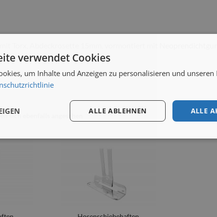
, mit Torx, Abdeckrosette 15mm, vormontiert mit Neoprendichtgu
ite verwendet Cookies
okies, um Inhalte und Anzeigen zu personalisieren und unseren
nschutzrichtlinie
EIGEN
ALLE ABLEHNEN
ALLE A
n sich ebenfalls angesehen
aften
Hosenschiebehaften