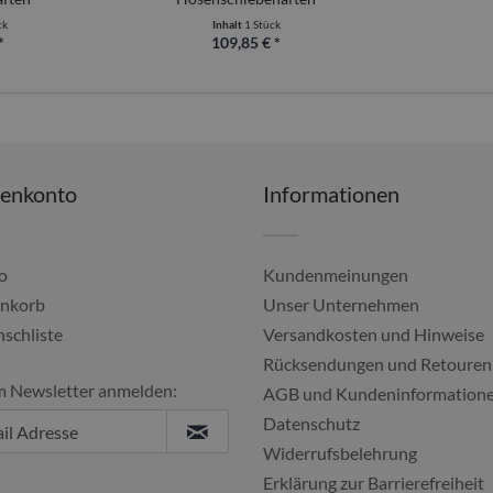
ck
Inhalt
1 Stück
*
109,85 € *
denkonto
Informationen
o
Kundenmeinungen
nkorb
Unser Unternehmen
schliste
Versandkosten und Hinweise
Alles gut geklappt, imm
Rücksendungen und Retouren
m Newsletter anmelden:
Ulf, 04.08.2
AGB und Kundeninformation
Datenschutz
Widerrufsbelehrung
Erklärung zur Barrierefreiheit