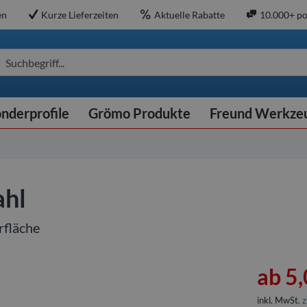
en
Kurze Lieferzeiten
Aktuelle Rabatte
10.000+ po
Suchbegriff...
nderprofile
Grömo Produkte
Freund Werkze
ahl
rfläche
ab 5,
inkl. MwSt.
z