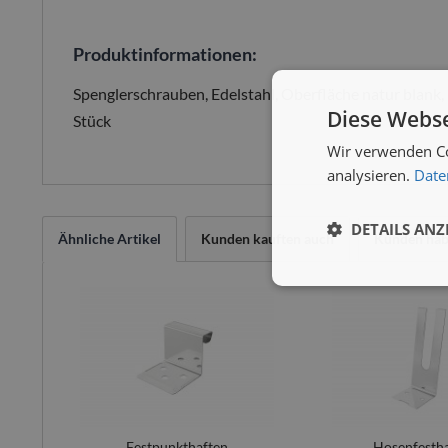
Produktinformationen:
Spenglerschrauben, Edelstahl, Oberfläche natur blank
Diese Webse
Stück
Wir verwenden Co
analysieren.
Date
DETAILS ANZ
Ähnliche Artikel
Kunden kauften auch
Kunden habe
Festpunkthaften
Hosenfesth