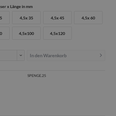
er x Länge in mm
25
4,5x 35
4,5x 45
4,5x 60
80
4,5x100
4,5x120
In den
Warenkorb
SPENGE.25