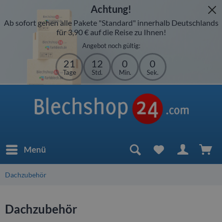
Achtung!
Ab sofort gehen alle Pakete "Standard" innerhalb Deutschlands
für 3,90 € auf die Reise zu Ihnen!
Angebot noch gültig:
21
11
59
59
Tage
Std.
Min.
Sek.
Menü
Dachzubehör
Dachzubehör