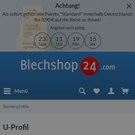
Achtung!
Ab sofort gehen alle Pakete "Standard" innerhalb Deutschlands
für 3,90 € auf die Reise zu Ihnen!
Angebot noch gültig:
23
11
19
15
Tage
Std.
Min.
Sek.
Menü
Sonderprofile
U-Profil