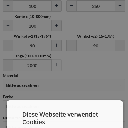
Kante c (
10
-
800
mm)
Winkel w1 (
15
-
175
°)
Winkel w2 (
15
-
175
°)
Länge (100-2000mm)
Material
Farbe
Diese Webseite verwendet
Farbauftrag
Cookies