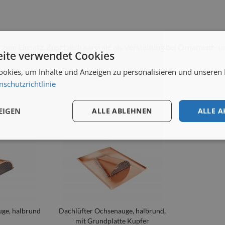
 zum Einsatz. Zusätzlich kann sie als Versteifung bei Ornament- 
ite verwendet Cookies
okies, um Inhalte und Anzeigen zu personalisieren und unseren
nschutzrichtlinie
EIGEN
ALLE ABLEHNEN
ALLE A
uge, halbrund
Dachlüfter Ochsenauge, halbrund,
mit Grundplatte Kupfer