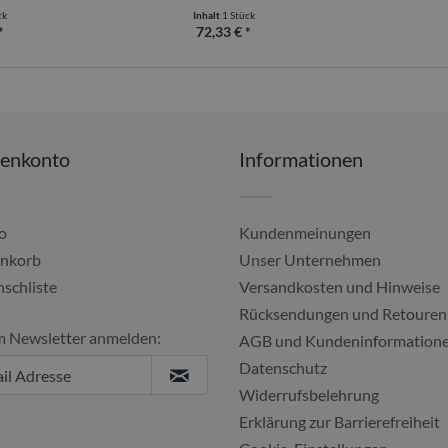
ck
Inhalt
1 Stück
*
72,33 € *
denkonto
Informationen
o
Kundenmeinungen
nkorb
Unser Unternehmen
schliste
Versandkosten und Hinweise
Alles gut geklappt, imm
Rücksendungen und Retouren
m Newsletter anmelden:
Ulf, 04.08.2
AGB und Kundeninformation
Datenschutz
Widerrufsbelehrung
Erklärung zur Barrierefreiheit