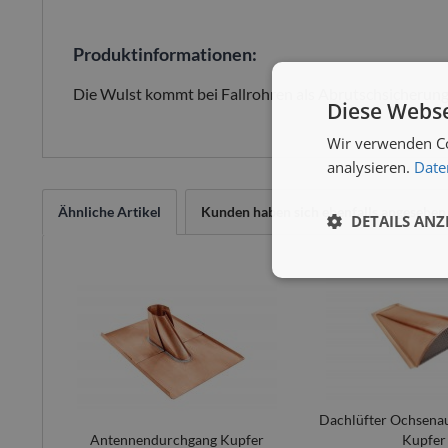
Produktinformationen:
Die Wulst kommt bei Fallrohren als Abrutschsicherung
Diese Webse
Wir verwenden Co
analysieren.
Date
Ähnliche Artikel
Kunden haben sich ebenfalls angesehen
DETAILS ANZ
Dachlüfter Ochsena
Antennendurchgang Kupfer
Kupfer