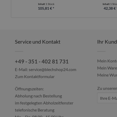
Inhalt
1 Stück
Inhalt
1 Stü
105,81 € *
42,38 € 
Service und Kontakt
Ihr Kun
+49 - 351 - 402 81 731
Mein Kont
Mein Ware
E-Mail:
service@blechshop24.com
Meine Wun
Zum Kontaktformular
Zu unsere
Öffnungszeiten:
Abholung nach Bestellung
im festgelegten Abholzeitfenster
telefonische Beratung
Mo. - Do. 08.00 - 15.00 Uhr