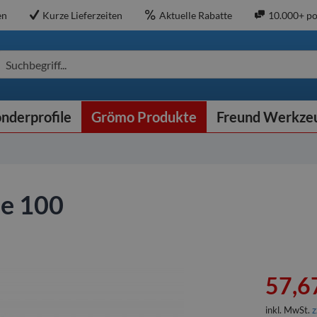
en
Kurze Lieferzeiten
Aktuelle Rabatte
10.000+ po
Suchbegriff...
nderprofile
Grömo Produkte
Freund Werkze
ße 100
57,67
inkl. MwSt.
z