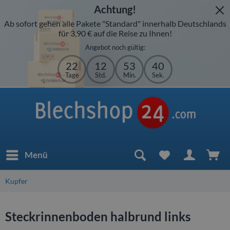
Achtung!
Ab sofort gehen alle Pakete "Standard" innerhalb Deutschlands
für 3,90 € auf die Reise zu Ihnen!
Angebot noch gültig:
22
12
53
39
Tage
Std.
Min.
Sek.
Menü
Kupfer
Steckrinnenboden halbrund links