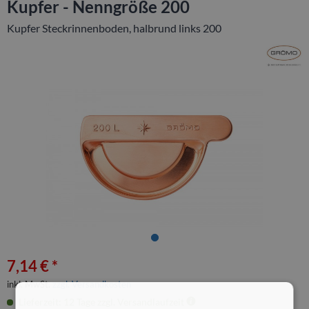
Kupfer - Nenngröße 200
Kupfer Steckrinnenboden, halbrund links 200
7,14 € *
inkl. MwSt.
zzgl. Versandkosten
Lieferzeit: 12 Tage zzgl. Versandlaufzeit