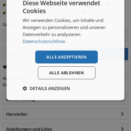
Diese Webseite verwendet
Lieferzeit Firmenkunden: 12 Tage zzgl. Versandlaufzeit
Cookies
Selbstabholung: ab Fr., 21.08., 08:00 Uhr
Wir verwenden Cookies, um Inhalte und
Größe:
Anzeigen zu personalisieren und unseren
Datenverkehr zu analysieren.
Datenschutzrichtlinie
Menge:
In den
Warenkorb
ALLE AKZEPTIEREN
Merken
ALLE ABLEHNEN
Artikel-Nr.:
GR60650
EAN:
4043706606509
DETAILS ANZEIGEN
Beschreibung
Hersteller
Anleitungen und Links