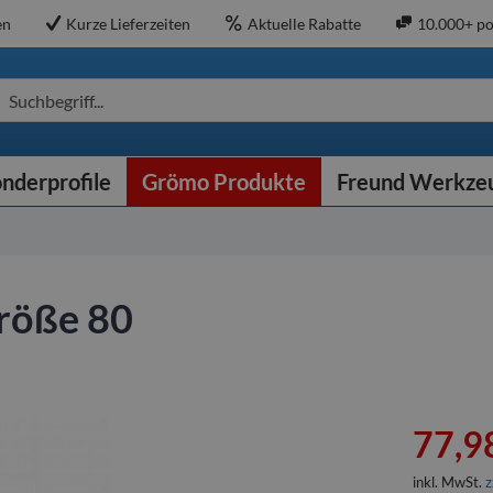
en
Kurze Lieferzeiten
Aktuelle Rabatte
10.000+ po
Suchbegriff...
nderprofile
Grömo Produkte
Freund Werkze
größe 80
77,98
inkl. MwSt.
z