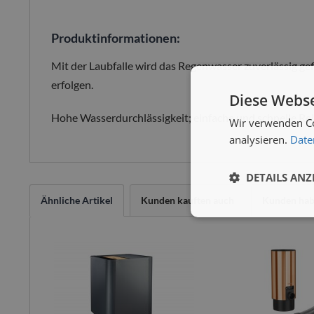
Produktinformationen:
Mit der Laubfalle wird das Regenwasser zuverlässig ge
erfolgen.
Diese Webse
Hohe Wasserdurchlässigkeit; einfache und schnelle Re
Wir verwenden Co
analysieren.
Date
DETAILS ANZ
Ähnliche Artikel
Kunden kauften auch
Kunden habe