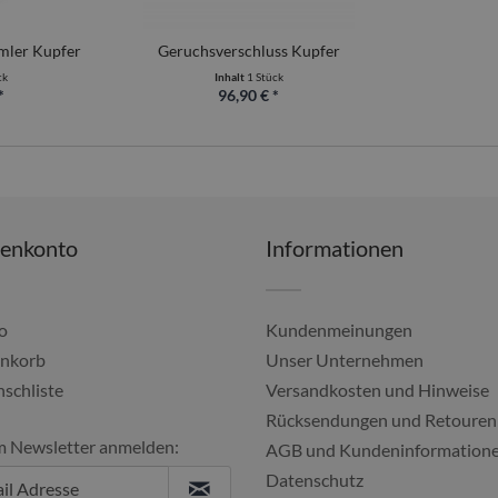
mler Kupfer
Geruchsverschluss Kupfer
ck
Inhalt
1 Stück
*
96,90 € *
denkonto
Informationen
o
Kundenmeinungen
nkorb
Unser Unternehmen
schliste
Versandkosten und Hinweise
Alles gut geklappt, imm
Rücksendungen und Retouren
m Newsletter anmelden:
Ulf, 04.08.20
AGB und Kundeninformation
Datenschutz