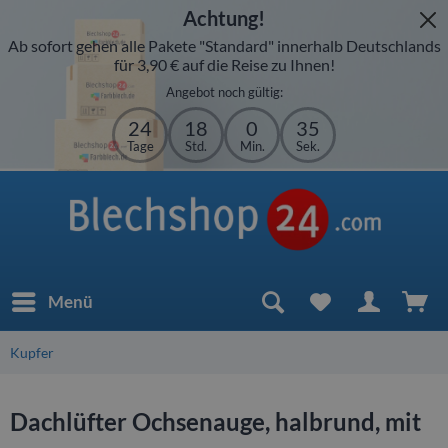
Achtung!
Ab sofort gehen alle Pakete "Standard" innerhalb Deutschlands
für 3,90 € auf die Reise zu Ihnen!
Angebot noch gültig:
24
18
0
35
Tage
Std.
Min.
Sek.
Menü
Kupfer
Dachlüfter Ochsenauge, halbrund, mit