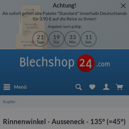
Achtung!
Ab sofort gehen alle Pakete "Standard" innerhalb Deutschlands
für 3,90 € auf die Reise zu Ihnen!
Angebot noch gültig:
21
19
33
11
Tage
Std.
Min.
Sek.
Menü
Kupfer
Rinnenwinkel - Ausseneck - 135° (=45°)