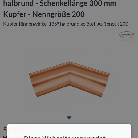
halbrund - Schenkellänge 300 mm
Kupfer - Nenngröße 200
Kupfer Rinnenwinkel 135°, halbrund gelötet, Außeneck 200
51,94 € *