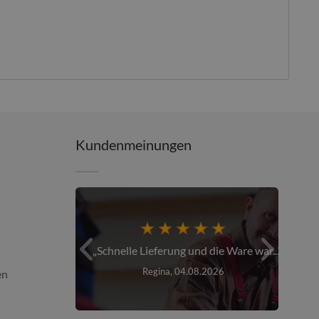
Kundenmeinungen
er über den...
Schnelle Lieferung und die Ware war...
26
Regina, 04.08.2026
en