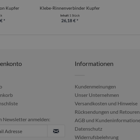
ion Kupfer
Klebe-Rinnenverbinder Kupfer
ck
Inhalt
1 Stück
€ *
26,18 € *
denkonto
Informationen
o
Kundenmeinungen
nkorb
Unser Unternehmen
schliste
Versandkosten und Hinweise
Alles gut geklappt, imm
Rücksendungen und Retouren
m Newsletter anmelden:
Ulf, 04.08.20
AGB und Kundeninformation
Datenschutz
Widerrufsbelehrung