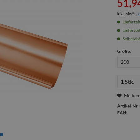
51,94
inkl. MwSt.
z
Lieferzei
Lieferzei
Selbstabh
Größe:
Menge:
Merken
Artikel-Nr.:
EAN: