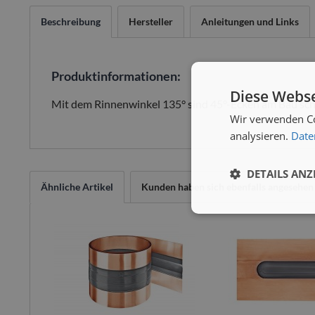
Beschreibung
Hersteller
Anleitungen und Links
Produktinformationen:
Diese Webse
Mit dem Rinnenwinkel 135° sind 45°-Ecken am Bau schne
Wir verwenden Co
analysieren.
Date
DETAILS ANZ
Ähnliche Artikel
Kunden haben sich ebenfalls angesehen