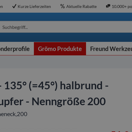
en
Kurze Lieferzeiten
Aktuelle Rabatte
10.000+ po
Suchbegriff...
nderprofile
Grömo Produkte
Freund Werkze
 135° (=45°) halbrund -
upfer - Nenngröße 200
nneneck,200