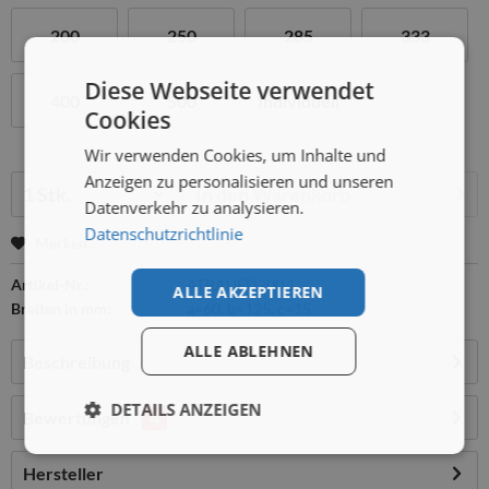
200
250
285
333
Diese Webseite verwendet
400
500
Individuell
Cookies
Wir verwenden Cookies, um Inhalte und
Menge:
Anzeigen zu personalisieren und unseren
In den
Warenkorb
Datenverkehr zu analysieren.
Datenschutzrichtlinie
Merken
Artikel-Nr.:
ATRAUFD200.1
ALLE AKZEPTIEREN
Breiten in mm:
a=60, b=125, c=15
ALLE ABLEHNEN
Beschreibung
DETAILS ANZEIGEN
Bewertungen
4
Hersteller