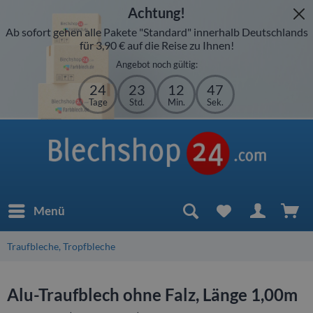
Achtung!
Ab sofort gehen alle Pakete "Standard" innerhalb Deutschlands
für 3,90 € auf die Reise zu Ihnen!
Angebot noch gültig:
24
23
12
46
Tage
Std.
Min.
Sek.
Menü
Traufbleche, Tropfbleche
Alu-Traufblech ohne Falz, Länge 1,00m