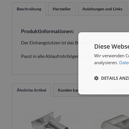
Beschreibung
Hersteller
Anleitungen und Links
Produktinformationen:
Der Einhangstutzen ist das Bindeglied zwischen Rinne un
Diese Webse
Wir verwenden Co
Passt in alle Ablaufrohrbögen; Montage ohne Werkzeu
analysieren.
Date
DETAILS ANZ
Ähnliche Artikel
Kunden kauften auch
Kunden habe