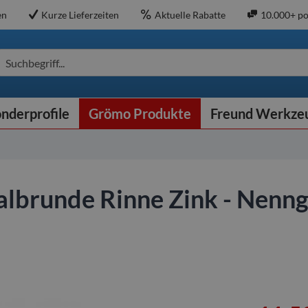
en
Kurze Lieferzeiten
Aktuelle Rabatte
10.000+ po
Suchbegriff...
nderprofile
Grömo Produkte
Freund Werkze
halbrunde Rinne Zink - Nenn