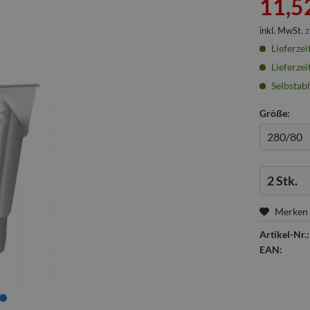
11,52
inkl. MwSt.
z
Lieferzei
Lieferzei
Selbstabh
Größe:
Menge:
Merken
Artikel-Nr.:
EAN: