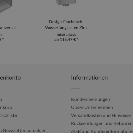
Design-Flachdach-
universal
Wasserfangkasten Zink
ck
Inhalt
1 Stück
€ *
ab 115,47 € *
denkonto
Informationen
o
Kundenmeinungen
nkorb
Unser Unternehmen
schliste
Versandkosten und Hinweise
Alles gut geklappt, imm
Rücksendungen und Retouren
m Newsletter anmelden:
Ulf, 04.08.20
AGB und Kundeninformation