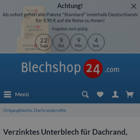
Achtung!
Ab sofort gehen alle Pakete "Standard" innerhalb Deutschlands
für 3,90 € auf die Reise zu Ihnen!
Angebot noch gültig:
22
9
9
4
Tage
Std.
Min.
Sek.
Menü
Ortgangbleche, Dachrandprofile
Verzinktes Unterblech für Dachrand,