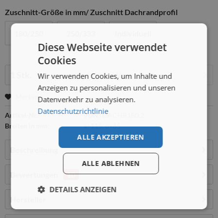
Zuschnitt-Größe in mm/ Zuschnitt Dachrandprofil
180/250
250/333
Individuell
Diese Webseite verwendet
Cookies
Menge:
In den
Warenkorb
Wir verwenden Cookies, um Inhalte und
Anzeigen zu personalisieren und unseren
Merken
Datenverkehr zu analysieren.
Datenschutzrichtlinie
Artikel-Nr.:
VUNTDACHR180.2
Breiten in mm:
a=115, b=65
ALLE AKZEPTIEREN
Beschreibung
ALLE ABLEHNEN
Bewertungen
10
DETAILS ANZEIGEN
Hersteller