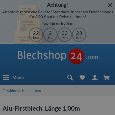
Achtung!
Ab sofort gehen alle Pakete "Standard" innerhalb Deutschlands
für 3,90 € auf die Reise zu Ihnen!
Angebot noch gültig:
22
2
33
23
Tage
Std.
Min.
Sek.
Menü
Firstbleche, Kappleisten
Alu-Firstblech, Länge 1,00m