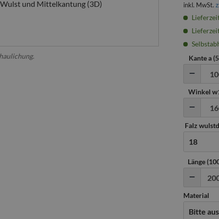
inkl. MwSt.
z
Lieferzei
Lieferzei
Selbstabh
chaulichung.
Kante a (
Winkel w1
Falz wulstd
Länge (1
Material