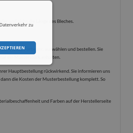
der und nicht die Länge des Bleches.
 Datenverkehr zu
KZEPTIEREN
Matarialart, Farbe etc. auswählen und bestellen. Sie
tmal ein Musterstück anhalten.
Ihrer Hauptbestellung rückwirkend. Sie informieren uns
 dann die Kosten der Musterbestellung komplett. So
erialbeschaffenheit und Farben auf der Herstellerseite