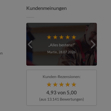
Kundenmeinungen
schnell
Alles bestens!
T
026
Martin, 28.07.2026
en
Kunden-Rezensionen:
4,93 von 5,00
(aus 13.141 Bewertungen)