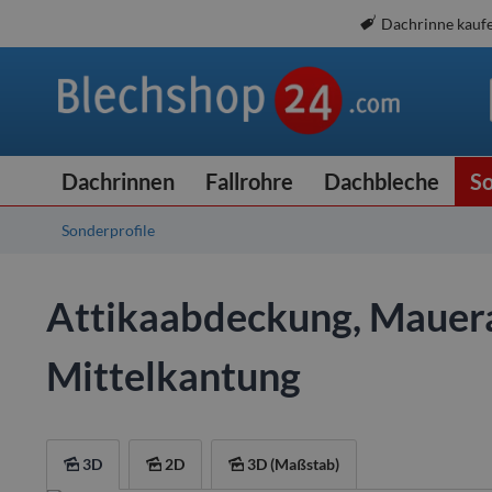
Dachrinne kauf
Dachrinnen
Fallrohre
Dachbleche
So
Sonderprofile
Attikaabdeckung, Mauer
Mittelkantung
3D
2D
3D (Maßstab)