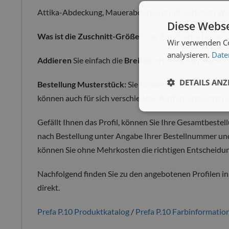
Attika-Abdeckung, Mauerabdeckung mit seitlichen W
Diese Webse
Was ist die Zuschnitt-Größe?
Der Zuschnitt ist eine 
Wir verwenden Co
analysieren.
Date
Addieren
Sie einfach die
Breiten
a+b+c+d usw. dann er
DETAILS ANZ
Bestellung Musterstück:
Sie können für dieses Profil 
können auch für sich verschiedene Ausführungsarten als
Gefällt Ihnen das Profil, können Sie Ihre Gesamtbestel
nach Bestellung unter Angabe Ihrer Bestellnummer un
können Sie ohne Mehrkosten die richtigen Entscheidun
Nachfolgend finden Sie zu den angebotenen Profilen in
direkt.
Prefa P.10 Produktkatalog
/
Prefa P.10 Farbinformatio