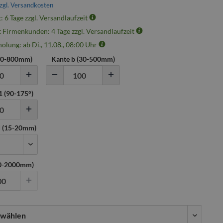
zgl. Versandkosten
t: 6 Tage zzgl. Versandlaufzeit
t Firmenkunden: 4 Tage zzgl. Versandlaufzeit
olung: ab Di., 11.08., 08:00 Uhr
50
-
800
mm)
Kante b (
30
-
500
mm)
 (
90
-
175
°)
 (
15
-
20
mm)
00-2000mm)