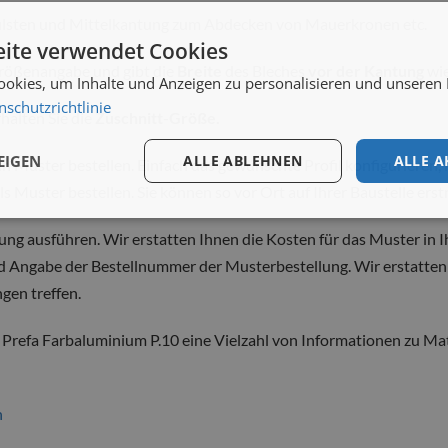
ulsten und Mittelkantung zum Abdecken von Mauerkronen etc.
ite verwendet Cookies
Größenangabe und gibt die
Breite
des Bleches
vor der Kantung
wie
okies, um Inhalte und Anzeigen zu personalisieren und unseren
nschutzrichtlinie
halten Sie die
Zuschnitt-Größe.
EIGEN
ALLE ABLEHNEN
ALLE A
ein Muster bestellen. Einfach das gewünschte Profil konfigurieren, 
 Muster bestellen. Sie können so vor Ort auf Ihrer Baustelle ers
lung ausführen. Wir erstatten Ihnen die Kosten für das Muster in 
d Angabe der Bestellnummer der Musterbestellung. Wir erstatten
gen treffen.
 Prefa Farbaluminium P.10 eine Vielzahl von Informationen zu Mat
n