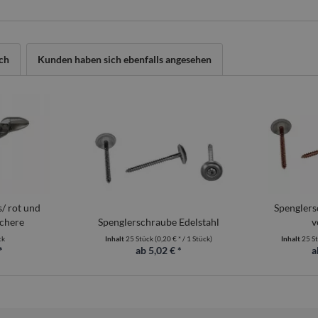
ch
Kunden haben sich ebenfalls angesehen
s/ rot und
Spenglers
chere
Spenglerschraube Edelstahl
v
ck
Inhalt
25 Stück
(0,20 € * / 1 Stück)
Inhalt
25 S
*
ab 5,02 € *
a