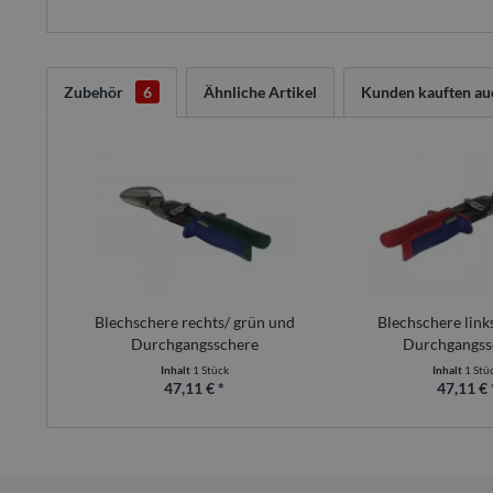
Zubehör
6
Ähnliche Artikel
Kunden kauften au
Blechschere rechts/ grün und
Blechschere link
Durchgangsschere
Durchgangss
Inhalt
1 Stück
Inhalt
1 Stü
47,11 € *
47,11 € 