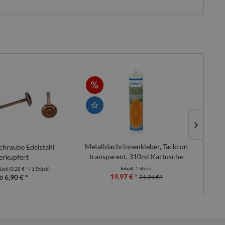
Metalldachrinnenkleber, Tackcon
Ta
chraube Edelstahl
transparent, 310ml Kartusche
H
erkupfert
Inhalt
1 Stück
tück
(0,28 € * / 1 Stück)
19,97 € *
b 6,90 € *
21,21 € *