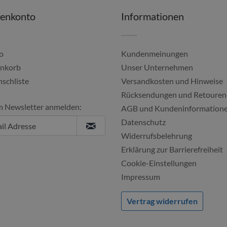
denkonto
Informationen
o
Kundenmeinungen
nkorb
Unser Unternehmen
schliste
Versandkosten und Hinweise
Schnelle Lieferung und die Ware war...
Zuverlässig und 
Rücksendungen und Retouren
m Newsletter anmelden:
Regina, 04.08.2026
Peter, 02.08.2
AGB und Kundeninformation
Datenschutz
Widerrufsbelehrung
Erklärung zur Barrierefreiheit
Cookie-Einstellungen
Impressum
Vertrag widerrufen