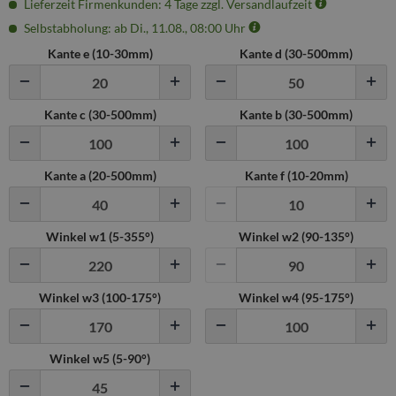
Lieferzeit Firmenkunden: 4 Tage zzgl. Versandlaufzeit
Selbstabholung: ab Di., 11.08., 08:00 Uhr
Kante e (
10
-
30
mm)
Kante d (
30
-
500
mm)
Kante c (
30
-
500
mm)
Kante b (
30
-
500
mm)
Kante a (
20
-
500
mm)
Kante f (
10
-
20
mm)
Winkel w1 (
5
-
355
°)
Winkel w2 (
90
-
135
°)
Winkel w3 (
100
-
175
°)
Winkel w4 (
95
-
175
°)
Winkel w5 (
5
-
90
°)