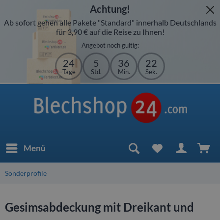
Achtung!
Ab sofort gehen alle Pakete "Standard" innerhalb Deutschlands
für 3,90 € auf die Reise zu Ihnen!
Angebot noch gültig:
24
5
36
22
Tage
Std.
Min.
Sek.
Menü
Sonderprofile
Gesimsabdeckung mit Dreikant und