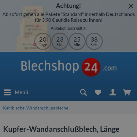
Achtung!
Ab sofort gehen alle Pakete "Standard" innerhalb Deutschlands
für 3,90 € auf die Reise zu Ihnen!
Angebot noch gültig:
20
23
25
38
Tage
Std.
Min.
Sek.
Menü
Kehlbleche, Wandanschlussbleche
Kupfer-Wandanschlußblech, Länge