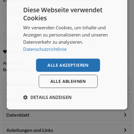
Diese Webseite verwendet
250
333
Individuell
Cookies
Wir verwenden Cookies, um Inhalte und
Anzeigen zu personalisieren und unseren
Menge:
In den
Warenkorb
Datenverkehr zu analysieren.
Datenschutzrichtlinie
Merken
Artikel-Nr.:
CWAND250.1
ALLE AKZEPTIEREN
Breiten in mm:
a=100, b=150
ALLE ABLEHNEN
Beschreibung
DETAILS ANZEIGEN
Hersteller
Datenblatt
Anleitungen und Links