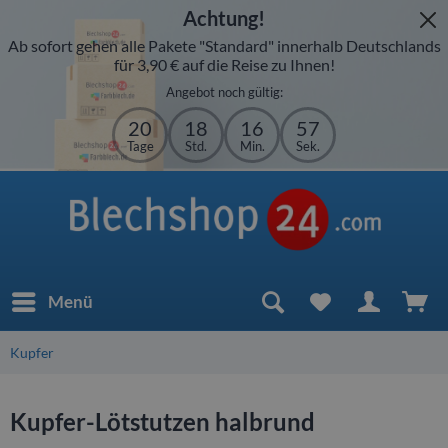
Achtung!
Ab sofort gehen alle Pakete "Standard" innerhalb Deutschlands
für 3,90 € auf die Reise zu Ihnen!
Angebot noch gültig:
20
18
16
57
Tage
Std.
Min.
Sek.
Menü
Kupfer
Kupfer-Lötstutzen halbrund