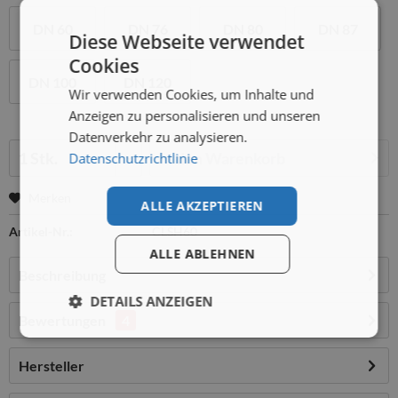
DN 60
DN 76
DN 80
DN 87
Diese Webseite verwendet
Cookies
DN 100
DN 120
Wir verwenden Cookies, um Inhalte und
Anzeigen zu personalisieren und unseren
Datenverkehr zu analysieren.
Menge:
In den
Warenkorb
Datenschutzrichtlinie
Merken
ALLE AKZEPTIEREN
Artikel-Nr.:
CLSH60
ALLE ABLEHNEN
Beschreibung
DETAILS ANZEIGEN
Bewertungen
4
Hersteller