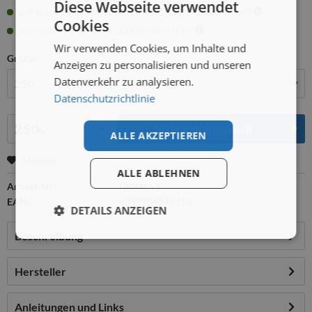
Diese Webseite verwendet
Lieferzeit Firmenkunden: 10 Tage zzgl. Versandlaufzeit
Cookies
Selbstabholung: ab Fr., 21.08., 08:00 Uhr
Wir verwenden Cookies, um Inhalte und
Größe:
Anzeigen zu personalisieren und unseren
Datenverkehr zu analysieren.
Datenschutzrichtlinie
Menge:
In den
Warenkorb
ALLE AKZEPTIEREN
Merken
ALLE ABLEHNEN
Artikel-Nr.:
GR84651
EAN:
4043706846516
DETAILS ANZEIGEN
Beschreibung
Hersteller
Anleitungen und Links