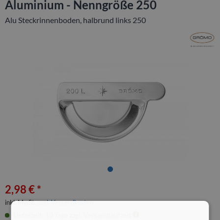
Aluminium - Nenngröße 250
Alu Steckrinnenboden, halbrund links 250
2,98 € *
inkl. MwSt.
zzgl. Versandkosten
Lieferzeit: 10 Tage zzgl. Versandlaufzeit