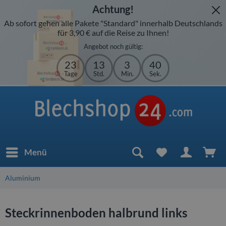
Achtung!
Ab sofort gehen alle Pakete "Standard" innerhalb Deutschlands
für 3,90 € auf die Reise zu Ihnen!
Angebot noch gültig:
23
13
3
39
Tage
Std.
Min.
Sek.
Menü
Aluminium
Steckrinnenboden halbrund links