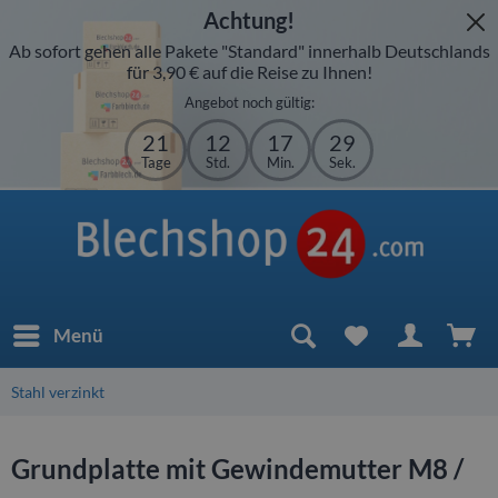
Achtung!
Ab sofort gehen alle Pakete "Standard" innerhalb Deutschlands
für 3,90 € auf die Reise zu Ihnen!
Angebot noch gültig:
21
12
17
28
Tage
Std.
Min.
Sek.
Menü
Stahl verzinkt
Grundplatte mit Gewindemutter M8 /