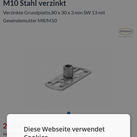
M10 Stahl verzinkt
Verzinkte Grundplatte,80 x 30 x 3 mm SW 13 mit
Gewindemutter M8/M10
2,76 € *
Diese Webseite verwendet
inkl. MwSt.
zzgl. Versandkosten