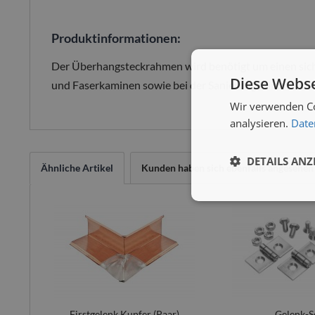
Produktinformationen:
Der Überhangsteckrahmen wird benötigt um einen sich
Diese Webse
und Faserkaminen sowie bei der Sanierung kommt er z
Wir verwenden Co
analysieren.
Date
DETAILS ANZ
Ähnliche Artikel
Kunden haben sich ebenfalls angesehen
Firstgelenk Kupfer (Paar)
Gelenk-S