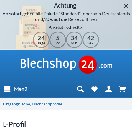
Achtung!
Ab sofort gehen alle Pakete "Standard" innerhalb Deutschlands
für 3,90 € auf die Reise zu Ihnen!
Angebot noch gültig:
24
5
34
42
Tage
Std.
Min.
Sek.
Menü
Ortgangbleche, Dachrandprofile
L-Profil