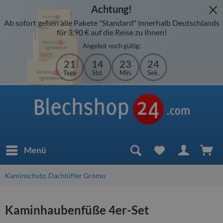
Achtung!
Ab sofort gehen alle Pakete "Standard" innerhalb Deutschlands
für 3,90 € auf die Reise zu Ihnen!
Angebot noch gültig:
21
14
23
24
Tage
Std.
Min.
Sek.
Menü
Kaminschutz, Dachlüfter Grömo
Kaminhaubenfüße 4er-Set