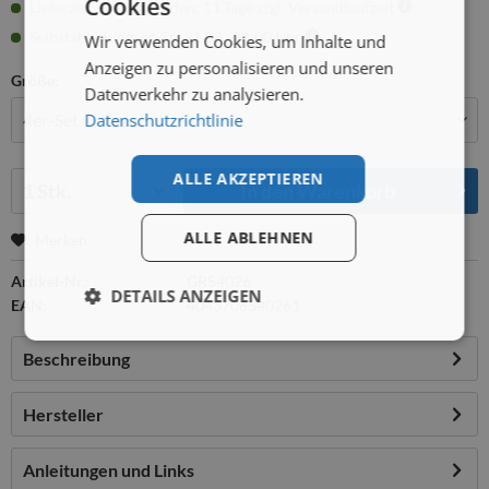
Cookies
Lieferzeit Firmenkunden: 11 Tage zzgl. Versandlaufzeit
Selbstabholung: ab Fr., 21.08., 08:00 Uhr
Wir verwenden Cookies, um Inhalte und
Anzeigen zu personalisieren und unseren
Größe:
Datenverkehr zu analysieren.
Datenschutzrichtlinie
Menge:
ALLE AKZEPTIEREN
In den
Warenkorb
ALLE ABLEHNEN
Merken
Artikel-Nr.:
GR54026
DETAILS ANZEIGEN
EAN:
4043706540261
Beschreibung
Hersteller
Anleitungen und Links