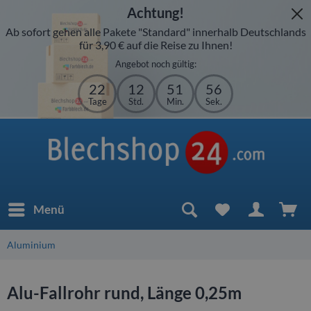
Achtung!
Ab sofort gehen alle Pakete "Standard" innerhalb Deutschlands
für 3,90 € auf die Reise zu Ihnen!
Angebot noch gültig:
22
12
51
56
Tage
Std.
Min.
Sek.
Menü
Aluminium
Alu-Fallrohr rund, Länge 0,25m