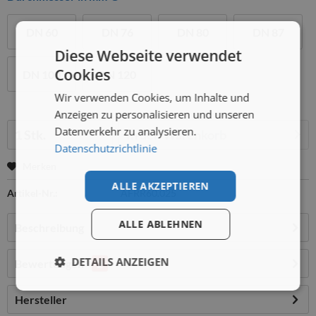
DN 60
DN 76
DN 80
DN 87
Diese Webseite verwendet
Cookies
DN 100
DN 120
Wir verwenden Cookies, um Inhalte und
Anzeigen zu personalisieren und unseren
Menge:
Datenverkehr zu analysieren.
In den
Warenkorb
Datenschutzrichtlinie
Merken
ALLE AKZEPTIEREN
Artikel-Nr.:
AFRR60.025
ALLE ABLEHNEN
Beschreibung
DETAILS ANZEIGEN
Bewertungen
2
Hersteller