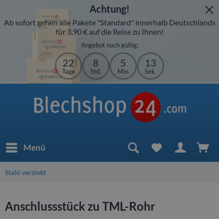
Achtung!
Ab sofort gehen alle Pakete "Standard" innerhalb Deutschlands
für 3,90 € auf die Reise zu Ihnen!
Angebot noch gültig:
22
8
5
13
Tage
Std.
Min.
Sek.
Menü
Stahl verzinkt
Anschlussstück zu TML-Rohr