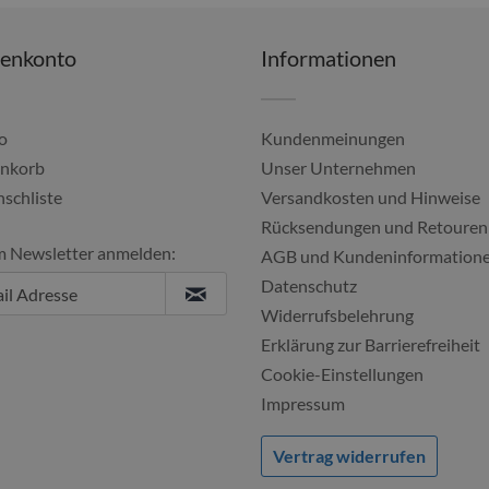
denkonto
Informationen
o
Kundenmeinungen
nkorb
Unser Unternehmen
schliste
Versandkosten und Hinweise
Alles gut geklappt, imm
Rücksendungen und Retouren
m Newsletter anmelden:
Ulf, 04.08.20
AGB und Kundeninformation
Datenschutz
Widerrufsbelehrung
Erklärung zur Barrierefreiheit
Cookie-Einstellungen
Impressum
Vertrag widerrufen