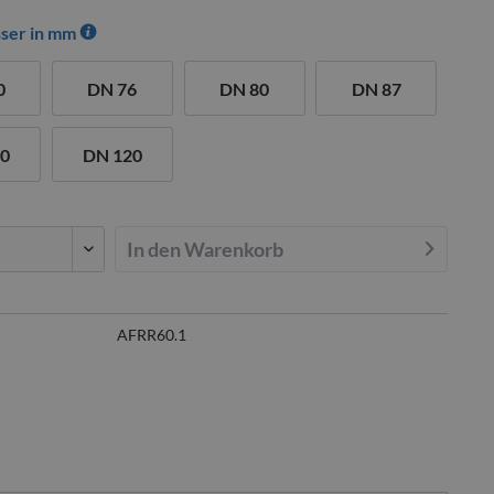
ser in mm
0
DN 76
DN 80
DN 87
00
DN 120
In den
Warenkorb
AFRR60.1