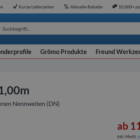
en
Kurze Lieferzeiten
Aktuelle Rabatte
10.000+ po
Suchbegriff...
nderprofile
Grömo Produkte
Freund Werkze
 1,00m
denen Nennweiten (DN)
ab 11
inkl. MwSt.
z