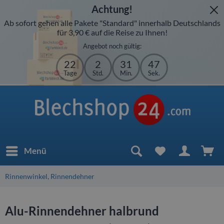
Achtung!
Ab sofort gehen alle Pakete "Standard" innerhalb Deutschlands
für 3,90 € auf die Reise zu Ihnen!
Angebot noch gültig:
22
2
31
47
Tage
Std.
Min.
Sek.
Menü
Rinnenwinkel, Rinnendehner
Alu-Rinnendehner halbrund