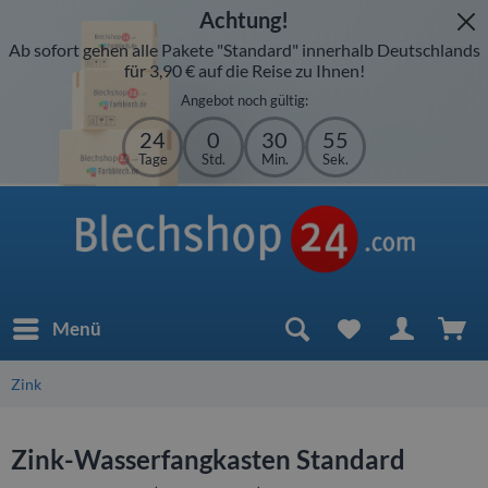
Achtung!
Ab sofort gehen alle Pakete "Standard" innerhalb Deutschlands
für 3,90 € auf die Reise zu Ihnen!
Angebot noch gültig:
24
0
30
55
Tage
Std.
Min.
Sek.
Menü
Zink
Zink-Wasserfangkasten Standard