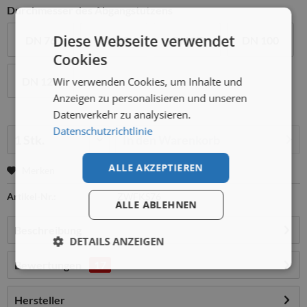
Durchmesser des Abgangstutzens
Diese Webseite verwendet
DN 76
DN 80
DN 87
DN 100
Cookies
Wir verwenden Cookies, um Inhalte und
DN 120
Anzeigen zu personalisieren und unseren
Datenverkehr zu analysieren.
Datenschutzrichtlinie
Menge:
In den
Warenkorb
ALLE AKZEPTIEREN
Merken
Artikel-Nr.:
ZWFKS76
ALLE ABLEHNEN
Beschreibung
DETAILS ANZEIGEN
Bewertungen
17
Hersteller