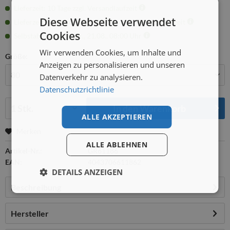
Lieferzeit: 10 Tage zzgl. Versandlaufzeit
Diese Webseite verwendet
Lieferzeit Firmenkunden: 10 Tage zzgl. Versandlaufzeit
Cookies
Selbstabholung: ab Fr., 21.08., 08:00 Uhr
Wir verwenden Cookies, um Inhalte und
Größe:
Anzeigen zu personalisieren und unseren
Datenverkehr zu analysieren.
Datenschutzrichtlinie
Menge:
In den
Warenkorb
ALLE AKZEPTIEREN
Merken
ALLE ABLEHNEN
Artikel-Nr.:
GR61186
EAN:
4043706611862
DETAILS ANZEIGEN
Beschreibung
Hersteller