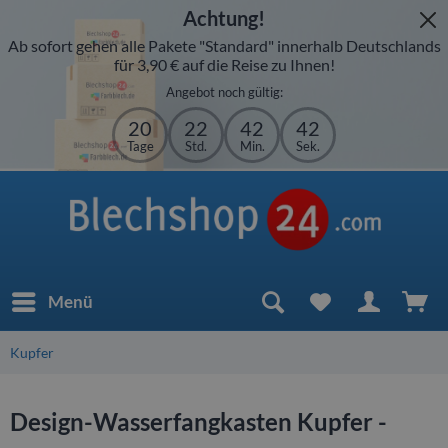
Achtung!
Ab sofort gehen alle Pakete "Standard" innerhalb Deutschlands
für 3,90 € auf die Reise zu Ihnen!
Angebot noch gültig:
20
22
42
42
Tage
Std.
Min.
Sek.
Menü
Kupfer
Design-Wasserfangkasten Kupfer -