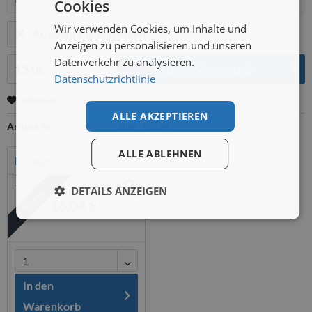
Cookies
Wir verwenden Cookies, um Inhalte und
Auswahl zurücksetzen
Anzeigen zu personalisieren und unseren
Menge:
Datenverkehr zu analysieren.
In den
Warenkorb
Datenschutzrichtlinie
Merken
ALLE AKZEPTIEREN
Artikel-Nr.:
PIM_10334
ALLE ABLEHNEN
Muster
DETAILS ANZEIGEN
Muster
16,04 €*
In den
Warenkorb