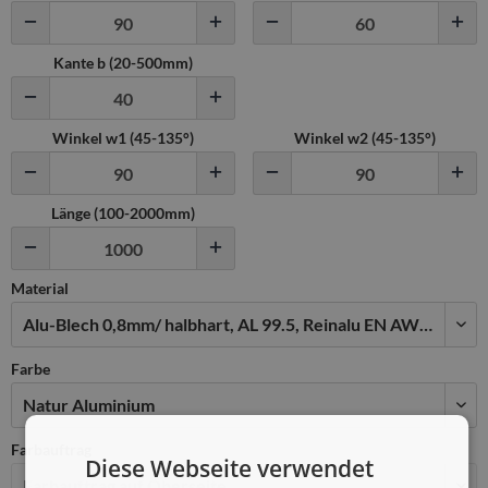
Kante b (
20
-
500
mm)
Winkel w1 (
45
-
135
°)
Winkel w2 (
45
-
135
°)
Länge (100-2000mm)
Material
Farbe
Farbauftrag
Diese Webseite verwendet