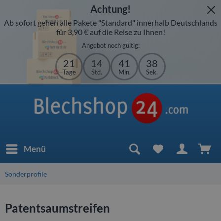
Achtung!
Ab sofort gehen alle Pakete "Standard" innerhalb Deutschlands
für 3,90 € auf die Reise zu Ihnen!
Angebot noch gültig:
21
14
41
38
Tage
Std.
Min.
Sek.
Menü
Sonderprofile
Patentsaumstreifen