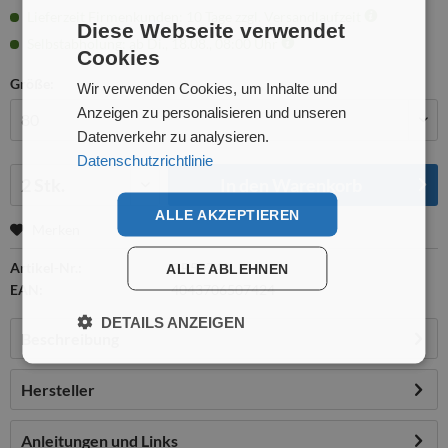
Lieferzeit Firmenkunden: 10 Tage zzgl. Versandlaufzeit
Diese Webseite verwendet
Selbstabholung: ab Di., 18.08., 08:00 Uhr
Cookies
Größe:
Wir verwenden Cookies, um Inhalte und
Anzeigen zu personalisieren und unseren
Datenverkehr zu analysieren.
Datenschutzrichtlinie
Menge:
In den
Warenkorb
ALLE AKZEPTIEREN
Merken
Artikel-Nr.:
GR50742
ALLE ABLEHNEN
EAN:
4043706507424
DETAILS ANZEIGEN
Beschreibung
Hersteller
Anleitungen und Links