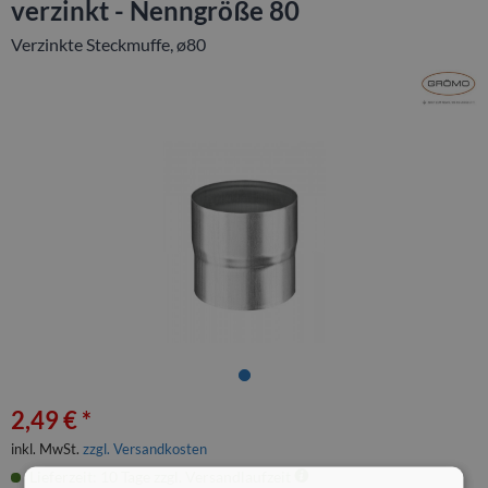
verzinkt - Nenngröße 80
Verzinkte Steckmuffe, ø80
2,49 € *
inkl. MwSt.
zzgl. Versandkosten
Lieferzeit: 10 Tage zzgl. Versandlaufzeit