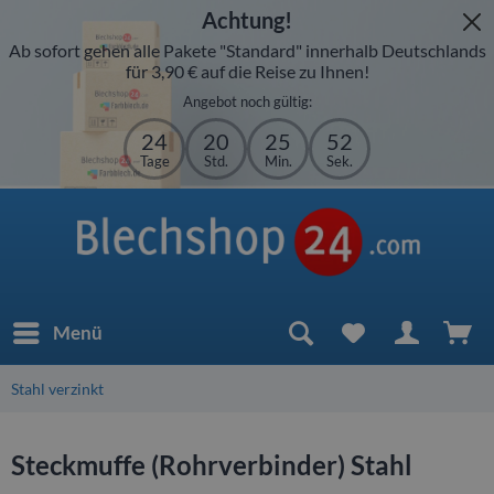
Achtung!
Ab sofort gehen alle Pakete "Standard" innerhalb Deutschlands
für 3,90 € auf die Reise zu Ihnen!
Angebot noch gültig:
24
20
25
52
Tage
Std.
Min.
Sek.
Menü
Stahl verzinkt
Steckmuffe (Rohrverbinder) Stahl