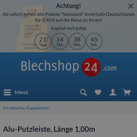
Achtung!
Ab sofort gehen alle Pakete "Standard" innerhalb Deutschlands
für 3,90 € auf die Reise zu Ihnen!
Angebot noch gültig:
21
14
38
45
Tage
Std.
Min.
Sek.
Menü
Firstbleche, Kappleisten
Alu-Putzleiste, Länge 1,00m