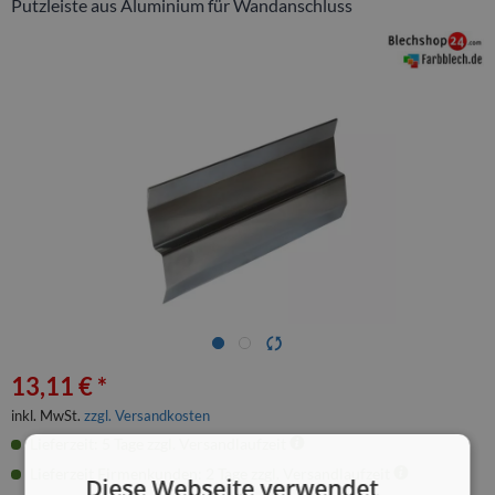
Putzleiste aus Aluminium für Wandanschluss
13,11 € *
inkl. MwSt.
zzgl. Versandkosten
Lieferzeit: 5 Tage zzgl. Versandlaufzeit
Lieferzeit Firmenkunden: 2 Tage zzgl. Versandlaufzeit
Diese Webseite verwendet