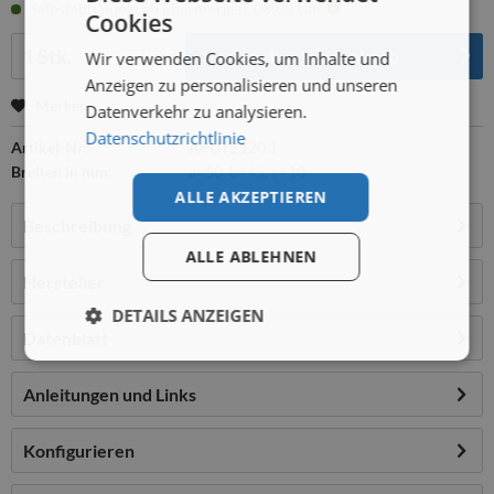
Selbstabholung: ab übermorgen, 08:00 Uhr
Cookies
Menge:
In den
Warenkorb
Wir verwenden Cookies, um Inhalte und
Anzeigen zu personalisieren und unseren
Merken
Datenverkehr zu analysieren.
Datenschutzrichtlinie
Artikel-Nr.:
APUTZ120.1
Breiten in mm:
a=50, b=45, c=10
ALLE AKZEPTIEREN
Beschreibung
ALLE ABLEHNEN
Hersteller
DETAILS ANZEIGEN
Datenblatt
Anleitungen und Links
Konfigurieren