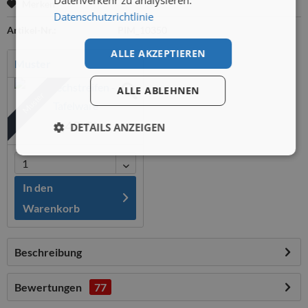
Merken
Datenschutzrichtlinie
Artikel-Nr.:
PIM_10350
ALLE AKZEPTIEREN
Muster
ALLE ABLEHNEN
Muster
9,40 €*
DETAILS ANZEIGEN
In den
Warenkorb
Beschreibung
Bewertungen
77