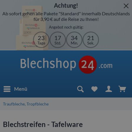
Achtung!
Ab sofort gehen alle Pakete "Standard" innerhalb Deutschlands
für 3,90 € auf die Reise zu Ihnen!
Angebot noch gültig:
23
17
34
21
Tage
Std.
Min.
Sek.
Menü
Traufbleche, Tropfbleche
Blechstreifen - Tafelware