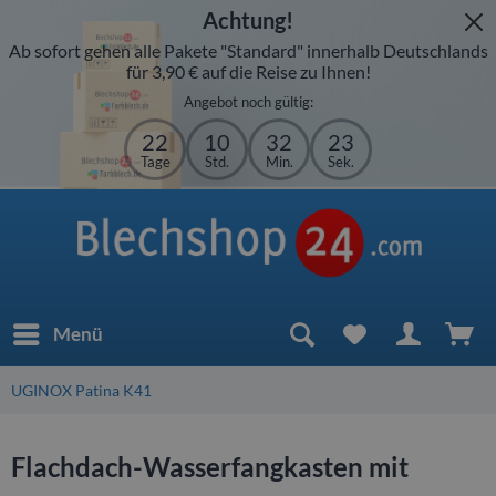
Achtung!
Ab sofort gehen alle Pakete "Standard" innerhalb Deutschlands
für 3,90 € auf die Reise zu Ihnen!
Angebot noch gültig:
22
10
32
23
Tage
Std.
Min.
Sek.
Menü
UGINOX Patina K41
Flachdach-Wasserfangkasten mit