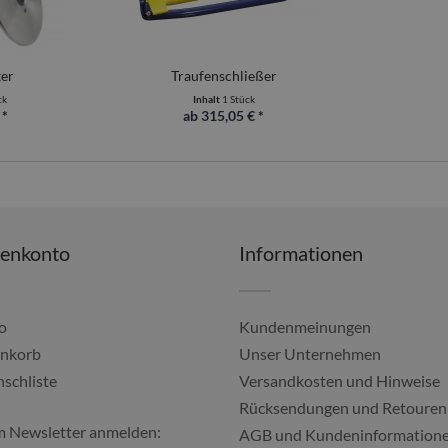
ter
Traufenschließer
ck
Inhalt
1 Stück
 *
ab 315,05 € *
denkonto
Informationen
o
Kundenmeinungen
nkorb
Unser Unternehmen
schliste
Versandkosten und Hinweise
Alles gut geklappt, imm
Rücksendungen und Retouren
m Newsletter anmelden:
Ulf, 04.08.20
AGB und Kundeninformation