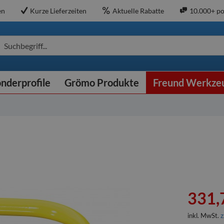
en
Kurze Lieferzeiten
Aktuelle Rabatte
10.000+ po
Suchbegriff...
nderprofile
Grömo Produkte
Freund Werkze
331,
inkl. MwSt.
z