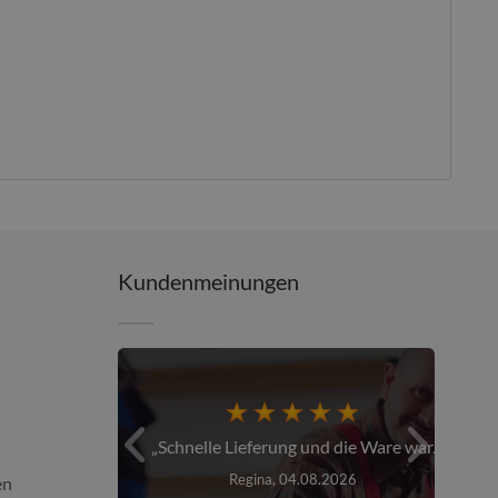
Kundenmeinungen
er über den...
Schnelle Lieferung und die Ware war...
26
Regina, 04.08.2026
en