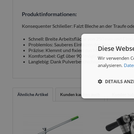
Produktinformationen:
Konsequenter Schließer: Falzt Bleche an der Traufe o
Schnell: Breite Arbeitsfläche von 250 mm und Eins
Problemlos: Sauberes Einfalzen des Bleches
Diese Webse
Präzise: Klemmt und fixiert das Material perfekt
Komfortabel: Ggf. über 90° möglich
Wir verwenden Co
Langlebig: Dank Pulverbeschichtung
analysieren.
Date
DETAILS ANZ
Ähnliche Artikel
Kunden kauften auch
Kunden habe