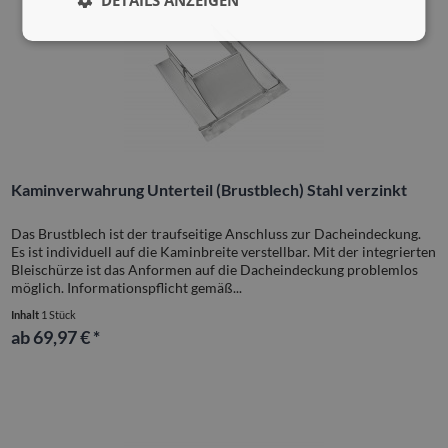
Kaminverwahrung Unterteil (Brustblech) Stahl verzinkt
Das Brustblech ist der traufseitige Anschluss zur Dacheindeckung.
Es ist individuell auf die Kaminbreite verstellbar. Mit der integrierten
Bleischürze ist das Anformen auf die Dacheindeckung problemlos
möglich. Informationspflicht gemäß...
Inhalt
1 Stück
ab 69,97 € *