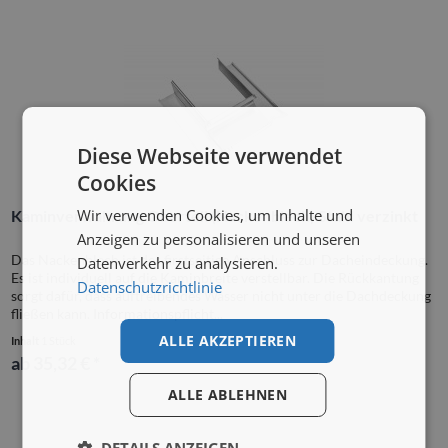
Diese Webseite verwendet
Cookies
Wir verwenden Cookies, um Inhalte und
Kaminverwahrung Oberteil (Nackenblech) Stahl verzinkt
Anzeigen zu personalisieren und unseren
Das Nackenblech ist der firstseitige Anschluss zur Dacheindeckung.
Datenverkehr zu analysieren.
Es ist individuell auf die Kaminbreite verstellbar. Die Rückkantung
Datenschutzrichtlinie
sorgt dafür, dass auftreibendes Wasser nicht unter die Dachdeckung
fließen kann. Informationspflicht...
ALLE AKZEPTIEREN
Inhalt
1 Stück
ab 35,32 € *
ALLE ABLEHNEN
DETAILS ANZEIGEN