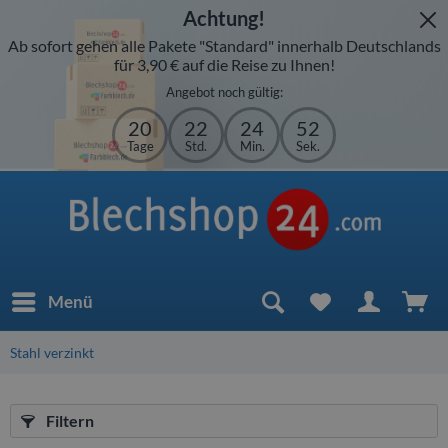
Achtung!
Ab sofort gehen alle Pakete "Standard" innerhalb Deutschlands
für 3,90 € auf die Reise zu Ihnen!
Angebot noch gültig:
20
22
24
51
Tage
Std.
Min.
Sek.
Menü
Stahl verzinkt
Filtern