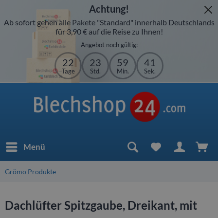
Achtung!
Ab sofort gehen alle Pakete "Standard" innerhalb Deutschlands
für 3,90 € auf die Reise zu Ihnen!
Angebot noch gültig:
22
23
59
41
Tage
Std.
Min.
Sek.
Menü
Grömo Produkte
Dachlüfter Spitzgaube, Dreikant, mit