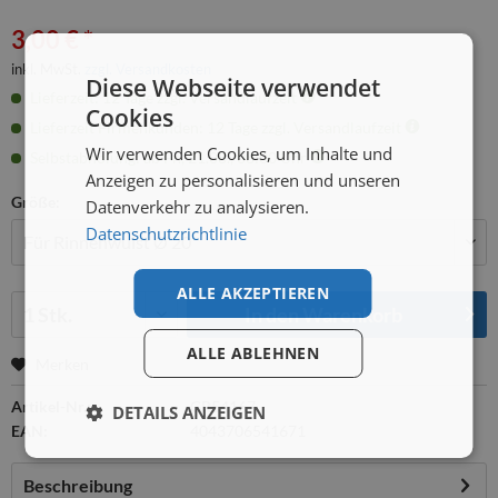
3,00 € *
inkl. MwSt.
zzgl. Versandkosten
Diese Webseite verwendet
Lieferzeit: 12 Tage zzgl. Versandlaufzeit
Cookies
Lieferzeit Firmenkunden: 12 Tage zzgl. Versandlaufzeit
Wir verwenden Cookies, um Inhalte und
Selbstabholung: ab Fr., 21.08., 08:00 Uhr
Anzeigen zu personalisieren und unseren
Größe:
Datenverkehr zu analysieren.
Datenschutzrichtlinie
ALLE AKZEPTIEREN
Menge:
In den
Warenkorb
ALLE ABLEHNEN
Merken
Artikel-Nr.:
GR54167
DETAILS ANZEIGEN
EAN:
4043706541671
Beschreibung