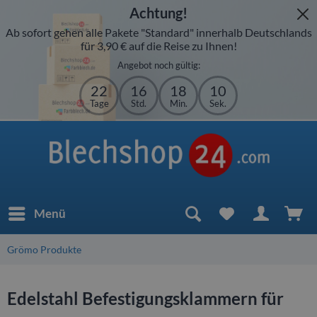
Achtung!
Ab sofort gehen alle Pakete "Standard" innerhalb Deutschlands
für 3,90 € auf die Reise zu Ihnen!
Angebot noch gültig:
22
16
18
10
Tage
Std.
Min.
Sek.
Menü
Grömo Produkte
Edelstahl Befestigungsklammern für