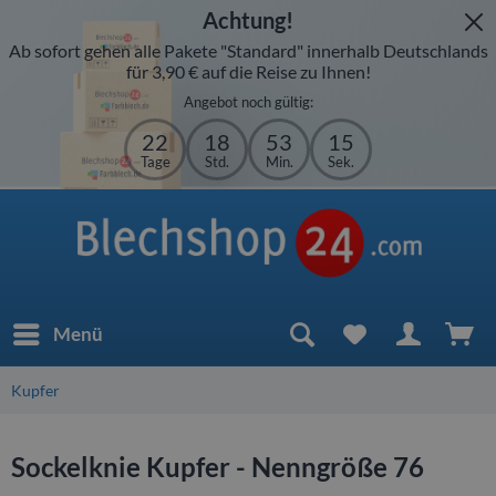
Achtung!
Ab sofort gehen alle Pakete "Standard" innerhalb Deutschlands
für 3,90 € auf die Reise zu Ihnen!
Angebot noch gültig:
22
18
53
15
Tage
Std.
Min.
Sek.
Menü
Kupfer
Sockelknie Kupfer - Nenngröße 76