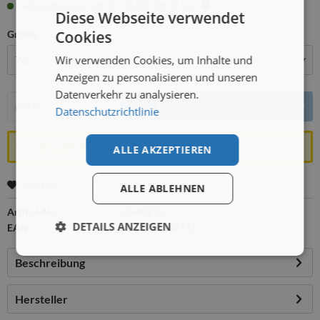
Selbstabholung: ab Di., 18.08., 08:00 Uhr
Diese Webseite verwendet
Cookies
Größe:
Wir verwenden Cookies, um Inhalte und
Anzeigen zu personalisieren und unseren
Datenverkehr zu analysieren.
Menge:
In den
Warenkorb
Datenschutzrichtlinie
Ich kaufe als Firma/ Organisation
ALLE AKZEPTIEREN
Merken
ALLE ABLEHNEN
Artikel-Nr.:
GR60276
DETAILS ANZEIGEN
EAN:
4043706602761
Beschreibung
Hersteller