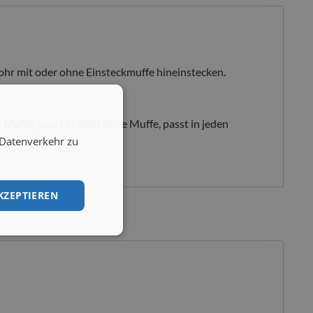
Rohr mit oder ohne Einsteckmuffe hineinstecken.
 Muffe; passt in Rohr ohne Muffe, passt in jeden
 Datenverkehr zu
KZEPTIEREN