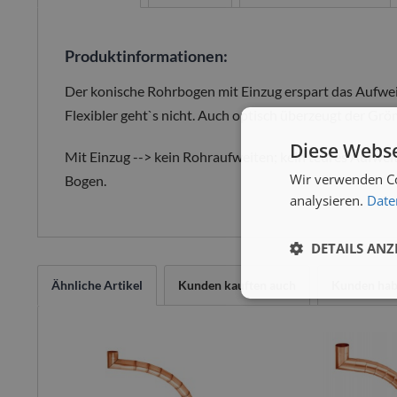
Produktinformationen:
Der konische Rohrbogen mit Einzug erspart das Aufweit
Flexibler geht`s nicht. Auch optisch überzeugt der Gr
Diese Webse
Mit Einzug --> kein Rohraufweiten; kein teures Aufweit
Wir verwenden Co
Bogen.
analysieren.
Date
DETAILS ANZ
Ähnliche Artikel
Kunden kauften auch
Kunden habe