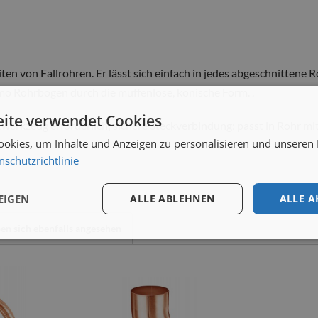
en von Fallrohren. Er lässt sich einfach in jedes abgeschnittene 
ömo Rohrbogen durch die muffenlose, konische Form. .
ite verwendet Cookies
werkzeug erforderlich; sichere Steckverbindung; passt in Rohr mit
okies, um Inhalte und Anzeigen zu personalisieren und unseren
nschutzrichtlinie
EIGEN
ALLE ABLEHNEN
ALLE A
n sich ebenfalls angesehen