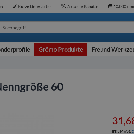
en
Kurze Lieferzeiten
Aktuelle Rabatte
10.000+ po
Suchbegriff...
nderprofile
Grömo Produkte
Freund Werkze
 Nenngröße 60
31,68
inkl. MwSt.
z