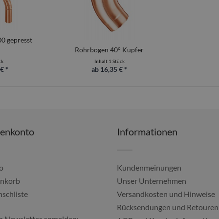
0 gepresst
Rohrbogen 40° Kupfer
ck
Inhalt
1 Stück
€ *
ab 16,35 € *
denkonto
Informationen
o
Kundenmeinungen
nkorb
Unser Unternehmen
schliste
Versandkosten und Hinweise
Alles gut geklappt, imm
Rücksendungen und Retouren
m Newsletter anmelden:
Ulf, 04.08.2