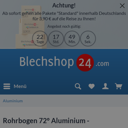
Achtung!
Ab sofort gehen alle Pakete "Standard" innerhalb Deutschlands
für 3,90 € auf die Reise zu Ihnen!
Angebot noch gültig:
22
17
49
5
Tage
Std.
Min.
Sek.
Menü
Aluminium
Rohrbogen 72° Aluminium -