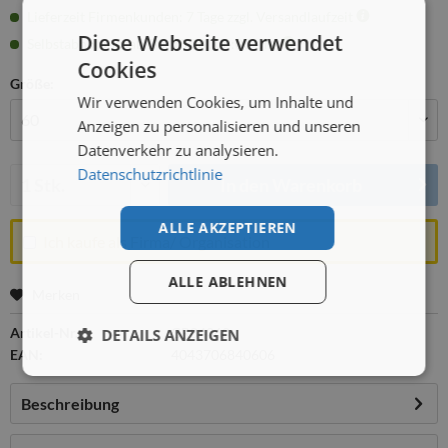
Lieferzeit Firmenkunden: 7 Tage zzgl. Versandlaufzeit
Diese Webseite verwendet
Selbstabholung: ab Di., 18.08., 08:00 Uhr
Cookies
Größe:
Wir verwenden Cookies, um Inhalte und
Anzeigen zu personalisieren und unseren
Datenverkehr zu analysieren.
Menge:
Datenschutzrichtlinie
In den
Warenkorb
ALLE AKZEPTIEREN
Ich kaufe als Firma/ Organisation
ALLE ABLEHNEN
Merken
Artikel-Nr.:
GR84060
DETAILS ANZEIGEN
EAN:
4043706840606
Beschreibung