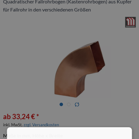
Quadratischer Fallrohrbogen (Kastenrohrbogen) aus Kupfer
für Fallrohr in den verschiedenen Größen
ab 33,24 € *
inkl. MwSt.
zzgl. Versandkosten
Maße in mm, Höhe x Breite