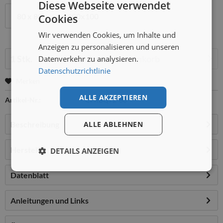
Diese Webseite verwendet
80 x 80
100x100
Cookies
Wir verwenden Cookies, um Inhalte und
Anzeigen zu personalisieren und unseren
Menge:
In den
Warenkorb
Datenverkehr zu analysieren.
Datenschutzrichtlinie
Merken
ALLE AKZEPTIEREN
Artikel-Nr.:
CFRBQ72-80
Beschreibung
ALLE ABLEHNEN
Hersteller
DETAILS ANZEIGEN
Datenblatt
Anleitungen und Links