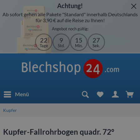
Achtung!
Ab sofort gehen alle Pakete "Standard" innerhalb Deutschlands
für 3,90 € auf die Reise zu Ihnen!
Angebot noch gültig:
22
9
15
27
Tage
Std.
Min.
Sek.
Menü
Kupfer
Kupfer-Fallrohrbogen quadr. 72°