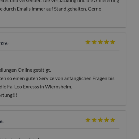
itet und versendet. Die Verpackung und die Anlieferung
e durch Emails immer auf Stand gehalten. Gerne
026:
llungen Online getätigt.
lten so einen guten Service von anfänglichen Fragen bis
die Fa. Leo Exresss in Wiernsheim.
rtung!!!
6: