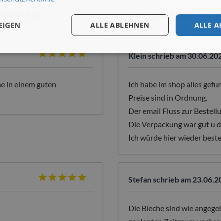
r sagen top?
Gute Qualität und schnelle
EIGEN
ALLE ABLEHNEN
ALLE A
Klein
schrieb am 30.06.20
e in einem guten
Ich habe im shop alles gefu
Preise sind in Ordnung.
Der email Fluss zur Bestell
Die Verpackung war gut u d
Ich würde hier wieder beste
Stefan
schrieb am 23.06.2
Die Bleche sind wie angeg