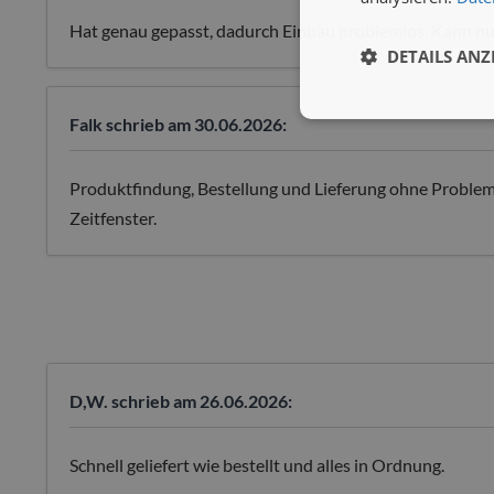
Hat genau gepasst, dadurch Einbau problemlos, Kann nu
DETAILS ANZ
Falk
schrieb am 30.06.2026:
Produktfindung, Bestellung und Lieferung ohne Problem
Zeitfenster.
D,W.
schrieb am 26.06.2026:
Schnell geliefert wie bestellt und alles in Ordnung.