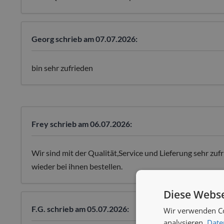
Georg
schrieb am 07.07.2026:
bin sehr zufrieden
Frey
schrieb am 06.07.2026:
Wir sind mit der Qualität,Service und Lieferung sehr zuf
wieder bei ihnen bestellen.
Diese Webse
F.G.
schrieb am 05.07.2026:
Wir verwenden Co
analysieren.
Date