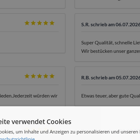
S.R.
schrieb am 06.07.2026
Super Qualität, schnelle Lie
Wir bestücken unser ganze
R.B.
schrieb am 05.07.2026
rieden.Jederzeit würden wir
Etwas teuer, aber gute Qual
ite verwendet Cookies
Bross
schrieb am 01.07.20
okies, um Inhalte und Anzeigen zu personalisieren und unseren
nschutzrichtlinie