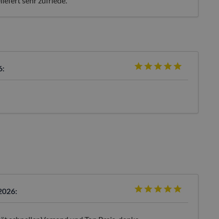
liefert sehr zufriede.
6:
2026: