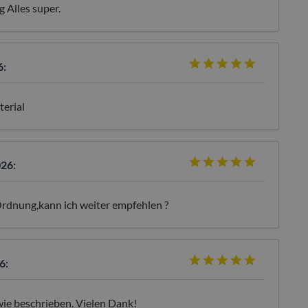
g Alles super.
6:
terial
026:
 Ordnung,kann ich weiter empfehlen ?
6:
 wie beschrieben. Vielen Dank!