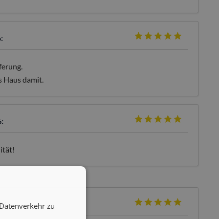
:
ferung.
s Haus damit.
:
ität!
26:
 Datenverkehr zu