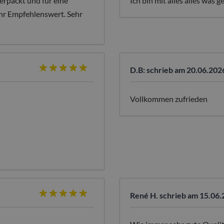
erpackt und für eine
Ich bin mit alles alles was ge
ehr Empfehlenswert. Sehr
D.B:
schrieb am 20.06.202
Vollkommen zufrieden
René H.
schrieb am 15.06.