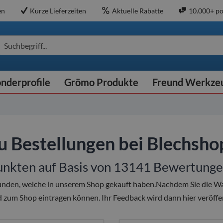
en
Kurze Lieferzeiten
Aktuelle Rabatte
10.000+ po
Suchbegriff...
nderprofile
Grömo Produkte
Freund Werkze
 Bestellungen bei Blechsh
unkten auf Basis von
13141
Bewertunge
unden, welche in unserem Shop gekauft haben.Nachdem Sie die War
 zum Shop eintragen können. Ihr Feedback wird dann hier veröffen