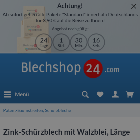
Achtung!
Ab sofort gehen alle Pakete "Standard" innerhalb Deutschlands
für 3,90 € auf die Reise zu Ihnen!
Angebot noch gültig:
24
1
30
16
Tage
Std.
Min.
Sek.
Menü
Patent-Saumstreifen, Schürzbleche
Zink-Schürzblech mit Walzblei, Länge