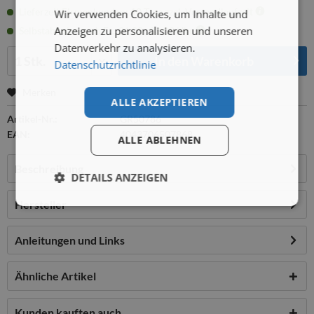
Lieferzeit Firmenkunden: 10 Tage zzgl. Versandlaufzeit
Wir verwenden Cookies, um Inhalte und
Anzeigen zu personalisieren und unseren
Selbstabholung: ab Fr., 21.08., 08:00 Uhr
Datenverkehr zu analysieren.
Menge:
In den
Warenkorb
Datenschutzrichtlinie
Merken
ALLE AKZEPTIEREN
Artikel-Nr.:
GR50786
EAN:
4043706507868
ALLE ABLEHNEN
Beschreibung
DETAILS ANZEIGEN
Hersteller
Anleitungen und Links
Ähnliche Artikel
Kunden kauften auch