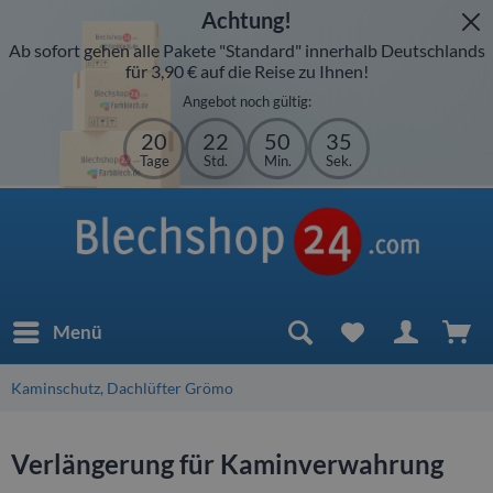
Achtung!
Ab sofort gehen alle Pakete "Standard" innerhalb Deutschlands
für 3,90 € auf die Reise zu Ihnen!
Angebot noch gültig:
20
22
50
35
Tage
Std.
Min.
Sek.
Menü
Kaminschutz, Dachlüfter Grömo
Verlängerung für Kaminverwahrung