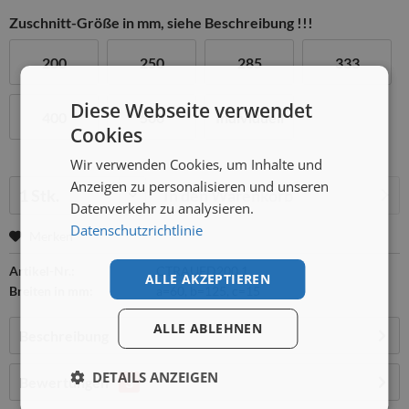
Zuschnitt-Größe in mm, siehe Beschreibung !!!
200
250
285
333
Diese Webseite verwendet
400
500
Individuell
Cookies
Wir verwenden Cookies, um Inhalte und
Menge:
Anzeigen zu personalisieren und unseren
In den
Warenkorb
Datenverkehr zu analysieren.
Datenschutzrichtlinie
Merken
Artikel-Nr.:
CTRAUFD200.1
ALLE AKZEPTIEREN
Breiten in mm:
a=60, b=125, c=15
ALLE ABLEHNEN
Beschreibung
DETAILS ANZEIGEN
Bewertungen
3