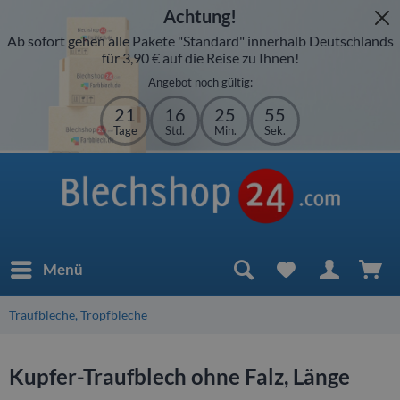
Achtung!
Ab sofort gehen alle Pakete "Standard" innerhalb Deutschlands
für 3,90 € auf die Reise zu Ihnen!
Angebot noch gültig:
21
16
25
55
Tage
Std.
Min.
Sek.
Menü
Traufbleche, Tropfbleche
Kupfer-Traufblech ohne Falz, Länge